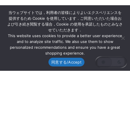
当ウェブサイトでは，利用者の皆様によりよいエクスペリエンスを
提供するため Cookie を使用しています．ご同意いただいた場合お
よび引き続き閲覧する場合，Cookie の使用を承諾したものとみなさ
せていただきます．
This website uses cookies to provide a better user experience
and to analyze site traffic. We also use them to show
personalized recommendations and ensure you have a great
shopping experience.
同意する/Accept
記事
韓国の高校生の皆さんが研究室訪問に来
られました
2025年10月31日（金）に韓国ソウルの「Se […]...
11/01/2025
Read More