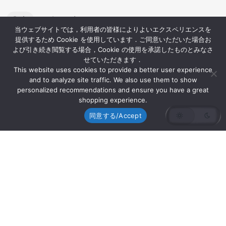
1 min read
記事
当ウェブサイトでは，利用者の皆様によりよいエクスペリエンスを
提供するため Cookie を使用しています．ご同意いただいた場合お
よび引き続き閲覧する場合，Cookie の使用を承諾したものとみなさ
せていただきます．
This website uses cookies to provide a better user experience
07/07/2026
and to analyze site traffic. We also use them to show
personalized recommendations and ensure you have a great
川上上席客員研究員が出演したNHK「歴史探偵
shopping experience.
秀吉のライバル明智光秀」が7月12日（日）に
同意する/Accept
再放送されます
日本大学生産工学部数理情報工学科古市研究室の川上
[…]...
1 min read
記事