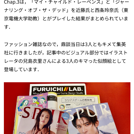
Chap.3は，「マイ・チャイルド・レーベンス」と「ジャー
ナリング・オブ・ザ・デッド」を近藤氏と西条玲奈氏（東
京電機大学助教）とがプレイした結果がまとめられていま
す．
ファッション雑誌なので，鼎談当日は3人ともキメて集英
社に行きましたが，記事中のビジュアル部分ではイラスト
レータの兒島衣里さんによる3人のキマった似顔絵として
登場しています．