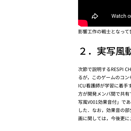
影響工作の戦士となって
２．実写風
次節で説明するRESPI 
るが，このゲームのコン
ICU看護師が学習に着
方が開発メンバ間で共有
写風V001効果音付」で
した．なお，効果音の部
画に関しては，今後更に