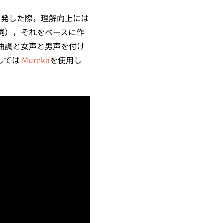
開発した際，理解向上には
詞），それをベースに作
曲調と女声と男声を付け
しては
Mureka
を使用し