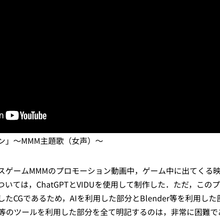
ン」〜MMM主題歌（女声）〜
スゲームMMMのプロモーション動画中，ゲーム中に出てくる
いては，ChatGPTとVIDUを使用して制作した．ただ，こ
CGであるため，AIを利用した部分とBlender等を利用した部分とA
 Premire等のツールを利用した部分を全て明記するのは，非常に困