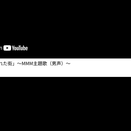
れた街」〜MMM主題歌（男声）〜