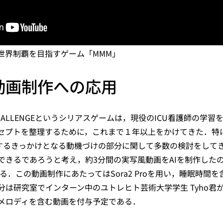
世界制覇を目指すゲーム「MMM」
動画制作への応用
CHALLENGEというシリアスゲームは，現役のICU看護師の学
セプトを整理するために，これまで１年以上をかけてきた．特
手するきっかけとなる動機づけの部分に関して多数の検討をして
できるであろうと考え，約3分間の実写風動画をAIを制作した
ある．この動画制作にあたってはSora2 Proを用い，睡眠時間
分は研究室でインターン中のユトレヒト芸術大学学生 Tyho君
メロディを含む動画を付与予定である．