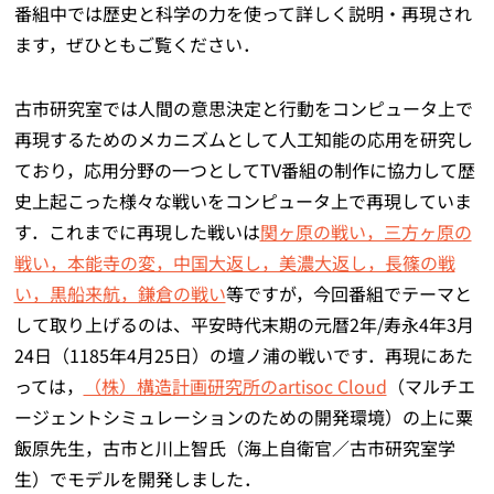
番組中では歴史と科学の力を使って詳しく説明・再現され
ます，ぜひともご覧ください．
古市研究室では人間の意思決定と行動をコンピュータ上で
再現するためのメカニズムとして人工知能の応用を研究し
ており，応用分野の一つとしてTV番組の制作に協力して歴
史上起こった様々な戦いをコンピュータ上で再現していま
す．これまでに再現した戦いは
関ヶ原の戦い，三方ヶ原の
戦い，本能寺の変，中国大返し，美濃大返し，長篠の戦
い，黒船来航，鎌倉の戦い
等ですが，今回番組でテーマと
して取り上げるのは、平安時代末期の元暦2年/寿永4年3月
24日（1185年4月25日）の壇ノ浦の戦いです．再現にあた
っては，
（株）構造計画研究所のartisoc Cloud
（マルチエ
ージェントシミュレーションのための開発環境）の上に粟
飯原先生，古市と川上智氏（海上自衛官／古市研究室学
生）でモデルを開発しました．