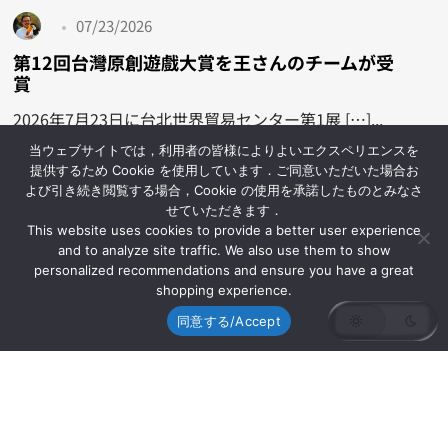
07/23/2026
第12回台灣原創遊戲大賞を王さんのチームが受
賞
2026年7月23日に台北世界貿易センター第1展 […]...
当ウェブサイトでは，利用者の皆様によりよいエクスペリエンスを
提供するため Cookie を使用しています．ご同意いただいた場合お
1 min read
記事
よび引き続き閲覧する場合，Cookie の使用を承諾したものとみなさ
せていただきます．
This website uses cookies to provide a better user experience
and to analyze site traffic. We also use them to show
personalized recommendations and ensure you have a great
shopping experience.
07/07/2026
同意する/Accept
川上上席客員研究員が出演したNHK「歴史探偵
秀吉のライバル明智光秀」が7月12日（日）に
再放送されます
日本大学生産工学部数理情報工学科古市研究室の川上
[…]...