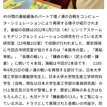
45分間の番組最後のパートで壇ノ浦の合戦をコンピュー
タ・シミュレーションにより再現する様子が紹介されま
す．番組の収録は2022年1月27日（木）にシリアスゲーム
とモデリング＆シミュレーションの研究を行っている古市
研究室（23号館102室）で収録が行われました．歴史探偵
に今回古市研究室が協力するのは「本能寺の変」，「黒船
来航」，「長篠の戦い」，「鎌倉の戦い（武士の都・鎌
倉）」に続いて４本目，海戦は今回が2本目です． 1185
年4月25日の壇ノ浦の戦いを再現する部分では，日本大学
理工学部の粟飯原先生と，日本大学大学院生産工学研究科
学生（当時，現在は日本大学生産工学部の客員研究員）の
川上智氏及び古市が登場します．歴史に興味のある方はも
ちろんのこと，大河ドラマ「鎌倉殿の13人」をご覧になっ
ている方は，ドラマとして表現された各戦いの内容が，同